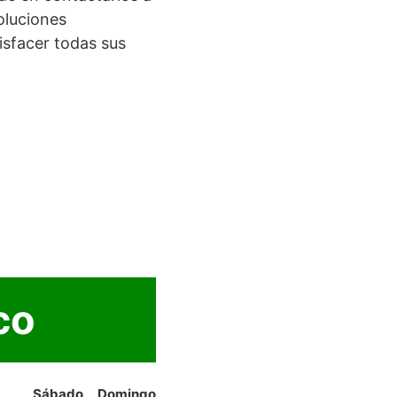
oluciones
isfacer todas sus
co
Sábado
Domingo