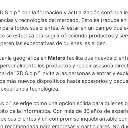
 S.c.p.” con la formación y actualización continua les
encias y tecnologías del mercado. Esto se traduce en
 para todos sus clientes. Al estar en un campo que e
po se esfuerza por seguir ofreciendo productos y ser
peren las expectativas de quienes les eligen.
rcanía geográfica en
Mataró
facilita que nuevos client
personalmente los productos y recibir asesoría direc
l de “2D S.c.p.” invita a las personas a entrar y expl
los más nuevos dispositivos hasta accesorios y pequ
 experiencia tecnológica.
.c.p.” se erige como una opción sólida para quienes
bito de la informática. Con más de 30 años de experi
 de sus clientes y un compromiso inquebrantable con 
ión recomendada para empresas y particulares. No du