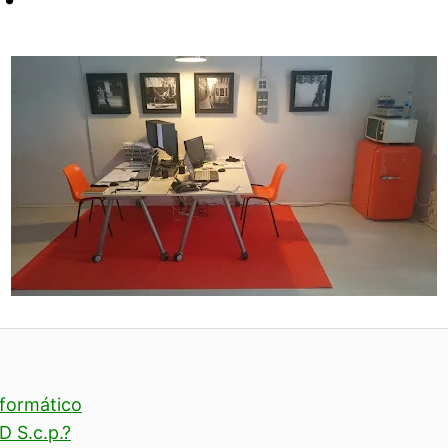
nformático
D S.c.p.?