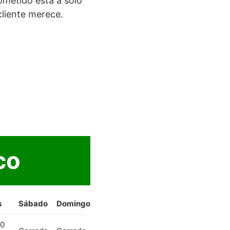
metido está a solo
cliente merece.
co
s
Sábado
Domingo
00