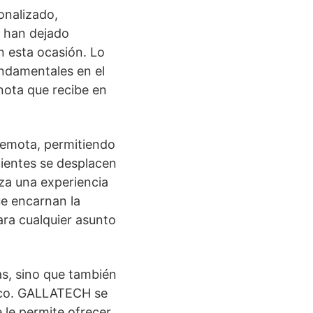
onalizado,
s han dejado
n esta ocasión. Lo
fundamentales en el
 nota que recibe en
remota, permitiendo
lientes se desplacen
iza una experiencia
ue encarnan la
ara cualquier asunto
as, sino que también
gico. GALLATECH se
 le permite ofrecer