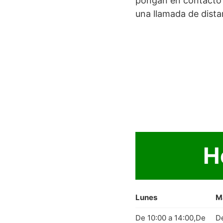
pongan en contacto 
una llamada de dista
H
Lunes
M
De 10:00 a 14:00,De
D