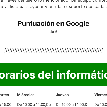
a través del teléfono mencionado. Un equipo compro
ncia, listo para ayudar y brindar el soporte que cada 
Puntuación en Google
de 5
///////////////////////////////////////////////////////////
orarios del informáti
artes
Miércoles
Jueves
Vierne
e 15:00
De 10:00 a 14:00,De
De 10:00 a 14:00,De
De 10: