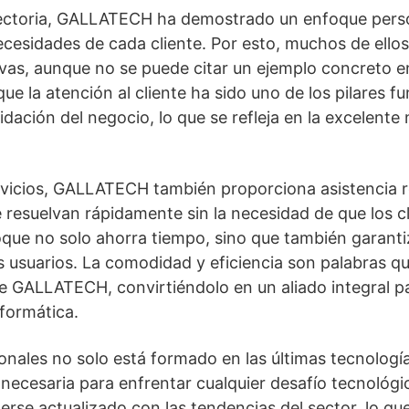
ayectoria, GALLATECH ha demostrado un enfoque pers
cesidades de cada cliente. Por esto, muchos de ello
vas, aunque no se puede citar un ejemplo concreto e
ue la atención al cliente ha sido uno de los pilares 
dación del negocio, lo que se refleja en la excelente
vicios, GALLATECH también proporciona asistencia 
 resuelvan rápidamente sin la necesidad de que los c
foque no solo ahorra tiempo, sino que también garant
usuarios. La comodidad y eficiencia son palabras q
 de GALLATECH, convirtiéndolo en un aliado integral p
nformática.
onales no solo está formado en las últimas tecnologí
 necesaria para enfrentar cualquier desafío tecnoló
rse actualizado con las tendencias del sector, lo que