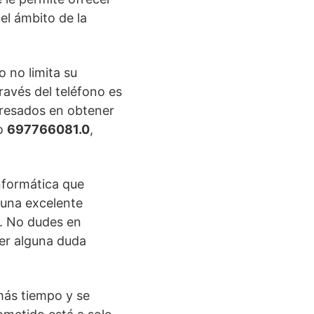
el ámbito de la
 no limita su
través del teléfono es
teresados en obtener
ro
697766081.0
,
nformática que
 una excelente
z. No dudes en
ver alguna duda
más tiempo y se