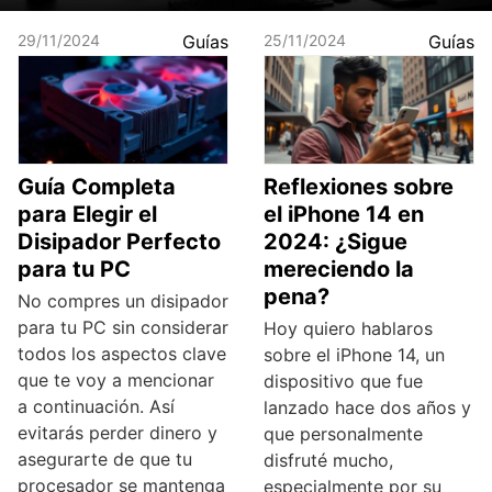
29/11/2024
Guías
25/11/2024
Guías
Guía Completa
Reflexiones sobre
para Elegir el
el iPhone 14 en
Disipador Perfecto
2024: ¿Sigue
para tu PC
mereciendo la
pena?
No compres un disipador
para tu PC sin considerar
Hoy quiero hablaros
todos los aspectos clave
sobre el iPhone 14, un
que te voy a mencionar
dispositivo que fue
a continuación. Así
lanzado hace dos años y
evitarás perder dinero y
que personalmente
asegurarte de que tu
disfruté mucho,
procesador se mantenga
especialmente por su