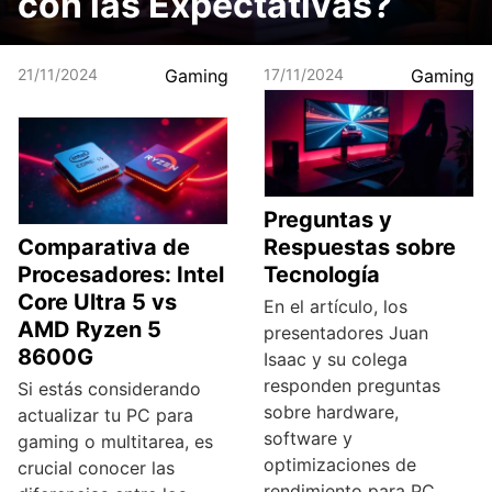
con las Expectativas?
21/11/2024
Gaming
17/11/2024
Gaming
Preguntas y
Comparativa de
Respuestas sobre
Procesadores: Intel
Tecnología
Core Ultra 5 vs
En el artículo, los
AMD Ryzen 5
presentadores Juan
8600G
Isaac y su colega
responden preguntas
Si estás considerando
sobre hardware,
actualizar tu PC para
software y
gaming o multitarea, es
optimizaciones de
crucial conocer las
rendimiento para PC,