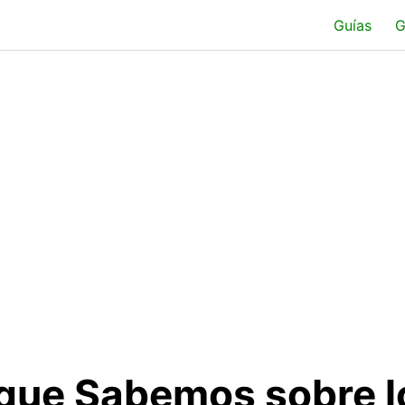
Guías
G
 que Sabemos sobre l