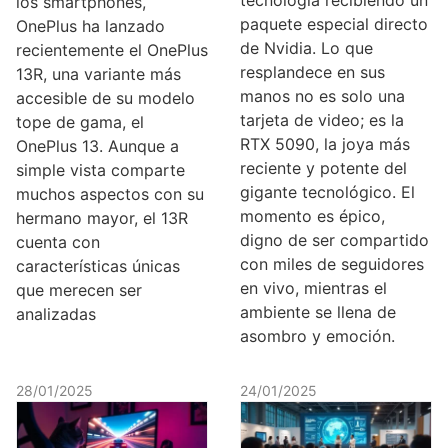
los smartphones,
paquete especial directo
OnePlus ha lanzado
de Nvidia. Lo que
recientemente el OnePlus
resplandece en sus
13R, una variante más
manos no es solo una
accesible de su modelo
tarjeta de video; es la
tope de gama, el
RTX 5090, la joya más
OnePlus 13. Aunque a
reciente y potente del
simple vista comparte
gigante tecnológico. El
muchos aspectos con su
momento es épico,
hermano mayor, el 13R
digno de ser compartido
cuenta con
con miles de seguidores
características únicas
en vivo, mientras el
que merecen ser
ambiente se llena de
analizadas
asombro y emoción.
28/01/2025
24/01/2025