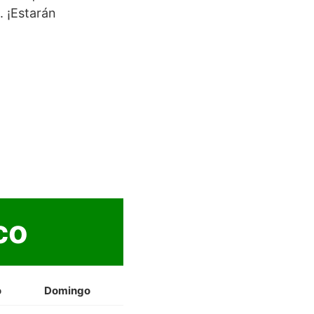
. ¡Estarán
co
o
Domingo