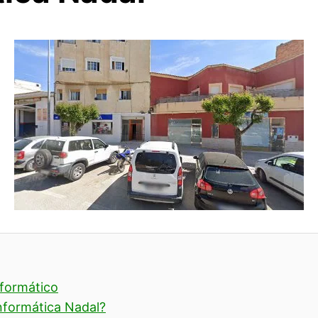
nformático
nformática Nadal?