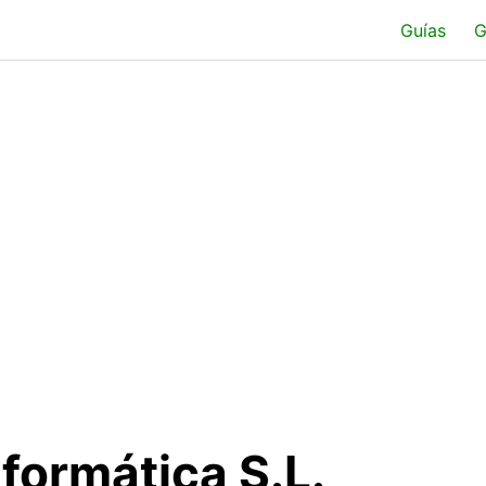
Guías
G
formática S.L.