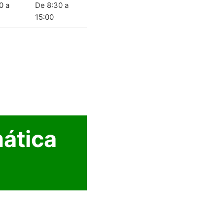
0 a
De 8:30 a
15:00
ática