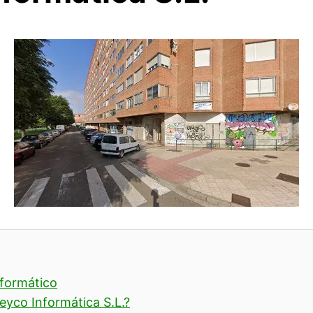
nformático
eyco Informática S.L.?