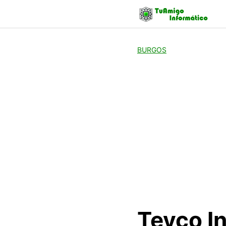
Skip
to
content
BURGOS
Teyco In