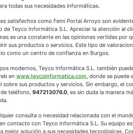
ara todas sus necesidades informáticas.
ntes satisfechos como Femi Portal Arroyo son eviden
 de Teyco Informática S.L. Apreciar la atención al cli
mas es una constante en las opiniones vertidas por q
rir sus productos o servicios. Este tipo de valoracion
cio como un centro de confianza en Burgos.
empos modernos, Teyco Informática S.L. también pued
 web en
www.teycoinformatica.com
, donde se puede 
l sobre sus productos y servicios. Sin embargo, el co
 de teléfono,
947213076.0
, es sin duda la manera má
da.
lquier consulta o necesidad relacionada con el mundo
en contacto con Teyco Informática S.L. Su equipo es
 la mejor solución a sus necesidades tecnológicas. Co