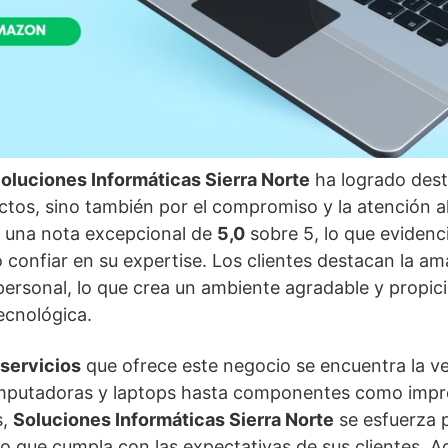
oluciones Informáticas Sierra Norte
ha logrado dest
ctos, sino también por el compromiso y la atención al 
n una nota excepcional de
5,0
sobre 5, lo que evidenci
 confiar en su expertise. Los clientes destacan la am
personal, lo que crea un ambiente agradable y propici
ecnológica.
servicios
que ofrece este negocio se encuentra la v
mputadoras y laptops hasta componentes como impre
s,
Soluciones Informáticas Sierra Norte
se esfuerza 
do que cumpla con las expectativas de sus clientes. 