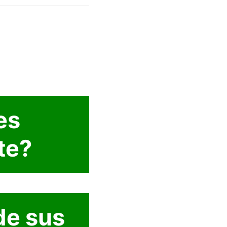
es
te?
de sus