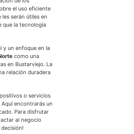
ación de los
sobre el uso eficiente
les serán útiles en
e que la tecnología
l y un enfoque en la
Norte
como una
as en Bustarviejo. La
na relación duradera
positivos o servicios
. Aquí encontrarás un
cado. Para disfrutar
tactar al negocio
 decisión!