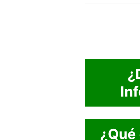
¿
In
¿Qué 