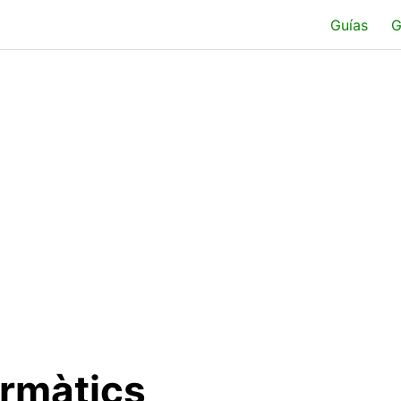
Guías
G
ormàtics