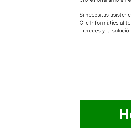
Si necesitas asisten
Clic Informàtics al t
mereces y la solució
H