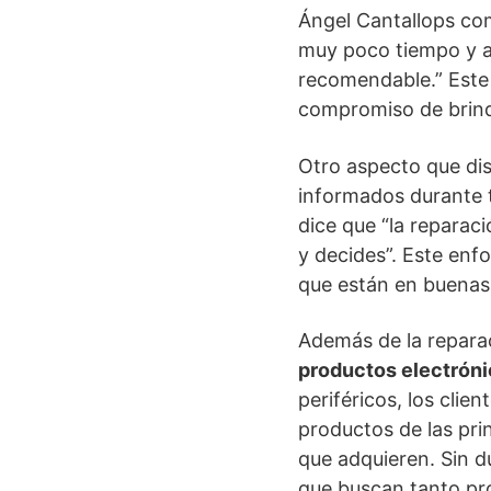
Ángel Cantallops co
muy poco tiempo y a 
recomendable.” Este 
compromiso de brinda
Otro aspecto que dis
informados durante t
dice que “la reparaci
y decides”. Este enf
que están en buena
Además de la reparac
productos electrón
periféricos, los cli
productos de las prin
que adquieren. Sin d
que buscan tanto pr