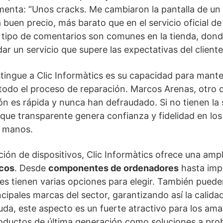
menta: “Unos cracks. Me cambiaron la pantalla de 
buen precio, más barato que en el servicio oficial d
tipo de comentarios son comunes en la tienda, donde
r un servicio que supere las expectativas del cliente
tingue a Clic Informàtics es su capacidad para mante
odo el proceso de reparación. Marcos Arenas, otro cl
ón es rápida y nunca han defraudado. Si no tienen la s
oque transparente genera confianza y fidelidad en los
s manos.
ión de dispositivos, Clic Informàtics ofrece una ampl
icos
. Desde
componentes de ordenadores
hasta imp
entes tienen varias opciones para elegir. También pued
cipales marcas del sector, garantizando así la calidad
uda, este aspecto es un fuerte atractivo para los ama
oductos de última generación como soluciones a pr