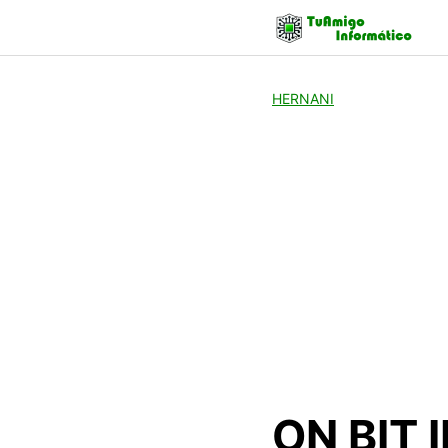
Skip
to
content
HERNANI
ON BIT