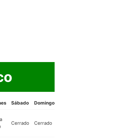
co
nes
Sábado
Domingo
a
Cerrado
Cerrado
0