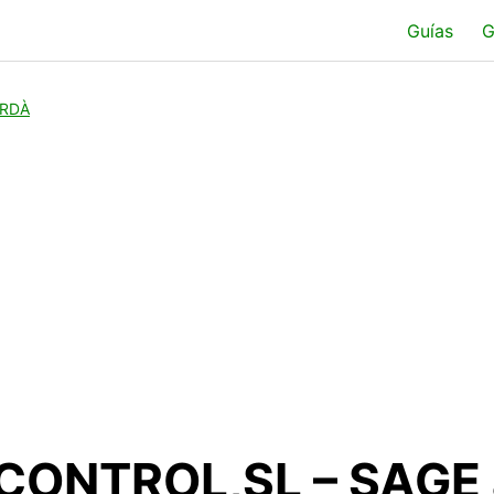
Guías
G
ORDÀ
CONTROL,SL – SAGE 