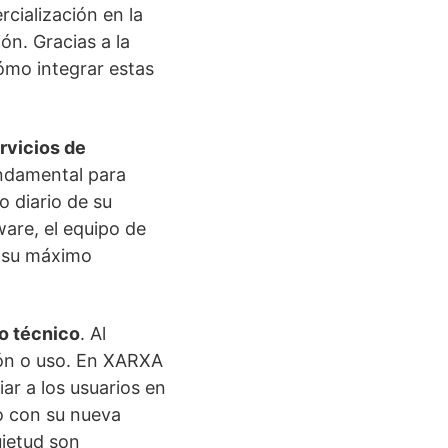
cialización en la
ón. Gracias a la
cómo integrar estas
rvicios de
undamental para
o diario de su
ware, el equipo de
n su máximo
o técnico
. Al
ión o uso. En XARXA
r a los usuarios en
o con su nueva
uietud son