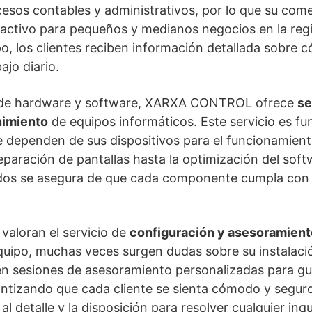
cesos contables y administrativos, por lo que su comer
ractivo para pequeños y medianos negocios en la regi
po, los clientes reciben información detallada sobre 
ajo diario.
 de hardware y software, XARXA CONTROL ofrece
se
nimiento
de equipos informáticos. Este servicio es f
e dependen de sus dispositivos para el funcionamient
eparación de pantallas hasta la optimización del soft
ados se asegura de que cada componente cumpla co
 valoran el servicio de
configuración y asesoramient
uipo, muchas veces surgen dudas sobre su instalac
 sesiones de asesoramiento personalizadas para guia
antizando que cada cliente se sienta cómodo y segur
l detalle y la disposición para resolver cualquier inq