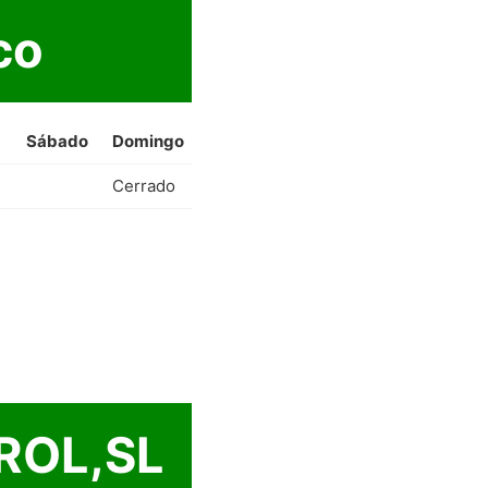
co
Sábado
Domingo
Cerrado
ROL,SL