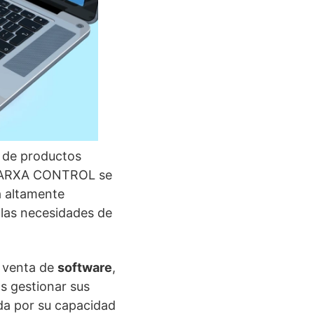
o de productos
 XARXA CONTROL se
á altamente
 las necesidades de
a venta de
software
,
s gestionar sus
da por su capacidad