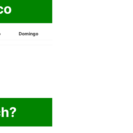
co
o
Domingo
ch?