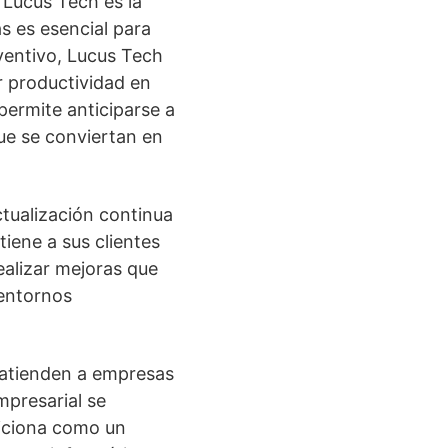
 Lucus Tech es la
s es esencial para
eventivo, Lucus Tech
r productividad en
 permite anticiparse a
ue se conviertan en
tualización continua
iene a sus clientes
ealizar mejoras que
 entornos
n atienden a empresas
mpresarial se
iciona como un