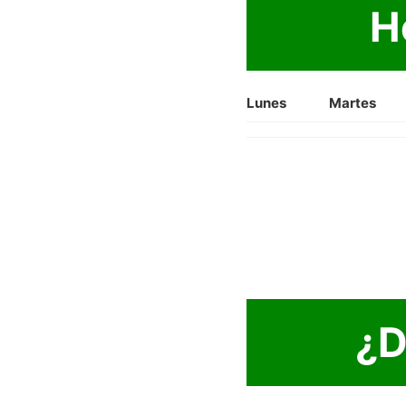
H
Lunes
Martes
¿D