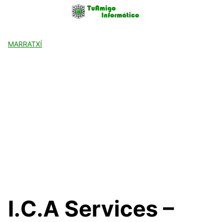
Skip
to
content
MARRATXÍ
I.C.A Services –