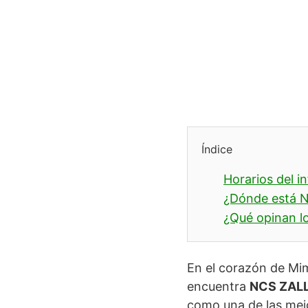
Índice
Horarios del i
¿Dónde está 
¿Qué opinan lo
En el corazón de Mim
encuentra
NCS ZAL
como una de las mej