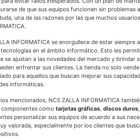
para evitar fallos inesperados. Con un plan de mante
urarse de que sus equipos funcionen sin problemas a 
n duda, una de las razones por las que muchos usuario
ORMATICA.
LLA INFORMATICA se enorgullece de estar siempre ac
 tecnologías en el ámbito informático. Esto les permi
se ajustan a las novedades del mercado y brindar s
eden enfrentar sus clientes. La tienda no solo vende
liado para aquellos que buscan mejorar sus capacida
udes informáticas.
icios mencionados, NCS ZALLA INFORMATICA tambié
ye componentes como
tarjetas gráficas
,
discos duros
ientes personalizar sus equipos de acuerdo a sus nece
 muy valorada, especialmente por los clientes que bus
sitivos.