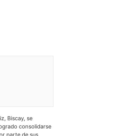
z, Biscay, se
logrado consolidarse
r parte de sus