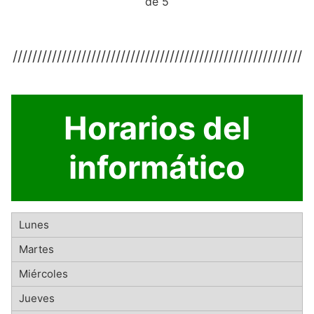
de 5
///////////////////////////////////////////////////////////
Horarios del
informático