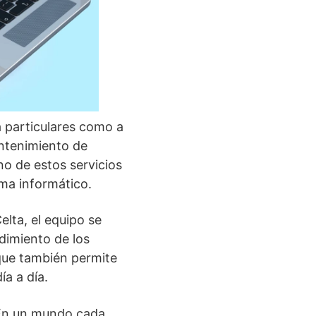
a particulares como a
antenimiento de
o de estos servicios
ema informático.
lta, el equipo se
dimiento de los
o que también permite
ía a día.
 En un mundo cada