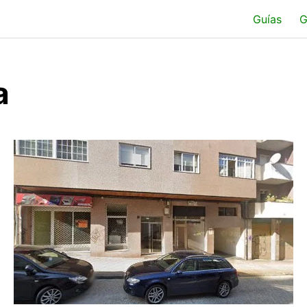
Guías
G
a