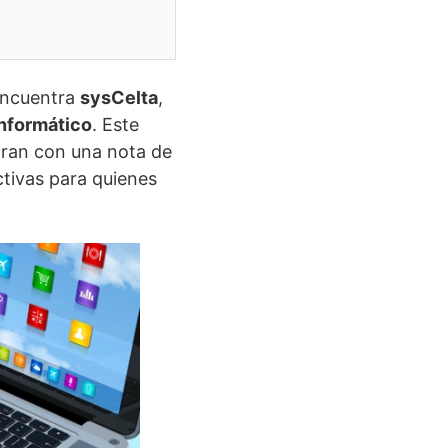
 encuentra
sysCelta
,
informático
. Este
loran con una nota de
ctivas para quienes