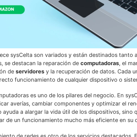
rece sysCelta son variados y están destinados tanto 
s, se destacan la reparación de
computadoras
, el m
ción de
servidores
y la recuperación de datos. Cada un
rrecto funcionamiento de cualquier dispositivo o sist
putadoras es uno de los pilares del negocio. En sysCe
car averías, cambiar componentes y optimizar el ren
 ayuda a alargar la vida útil de los dispositivos, sin
utar de un funcionamiento mucho más eficiente en su d
iento de redes es otro de los servicios destacados.