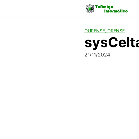
Skip
to
content
OURENSE, ORENSE
sysCelt
21/11/2024