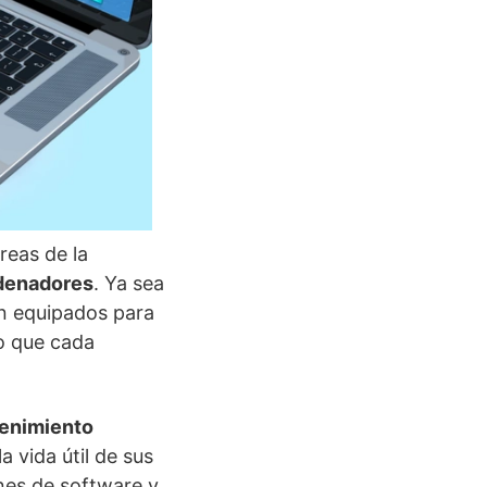
reas de la
rdenadores
. Ya sea
án equipados para
do que cada
enimiento
a vida útil de sus
ones de software y