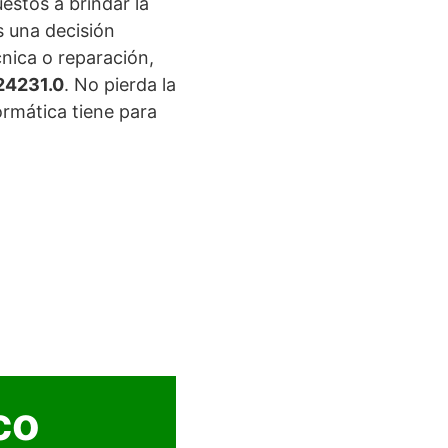
stos a brindar la
s una decisión
nica o reparación,
4231.0
. No pierda la
rmática tiene para
co