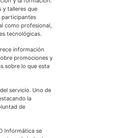
ción y la formación.
 y talleres que
 participantes
al como profesional,
es tecnológicas.
frece información
s sobre promociones y
s sobre lo que esta
del servicio. Uno de
destacando la
oluntad de
D Informática se