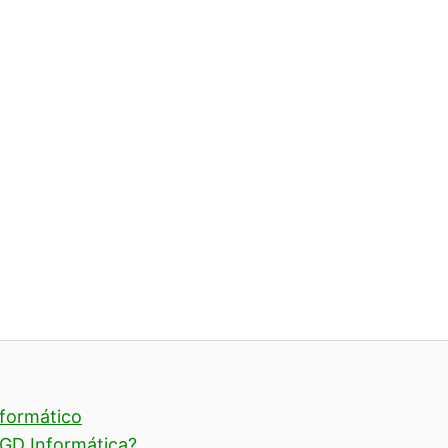
nformático
GD Informática?