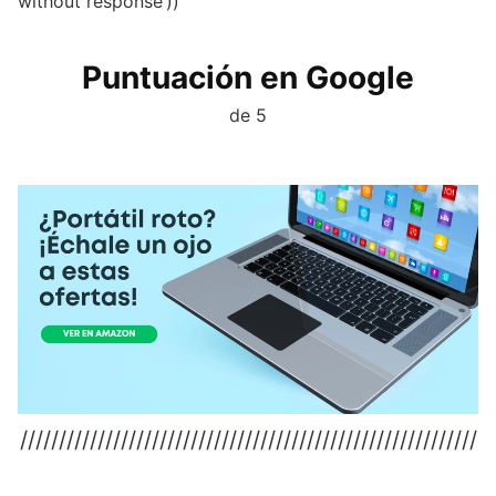
without response’))
Puntuación en Google
de 5
///////////////////////////////////////////////////////////