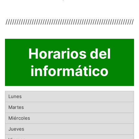
///////////////////////////////////////////////////////////
Horarios del
informático