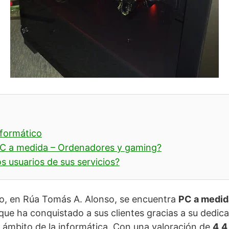
nformático
C a medida – Ordenadores y gaming?
s usuarios de sus servicios?
go, en Rúa Tomás A. Alonso, se encuentra
PC a medid
que ha conquistado a sus clientes gracias a su dedic
l ámbito de la informática. Con una valoración de
4,4