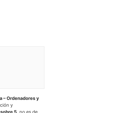
a – Ordenadores y
ación y
 sobre 5
, no es de