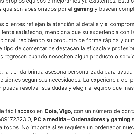
 propios equipos o mejorar los ya existentes. Esta 
os que son apasionados por el
gaming
y buscan comple
s clientes reflejan la atención al detalle y el compro
 cliente satisfecho, menciona que su experiencia con 
cional, recibiendo su producto de forma rápida y cu
e tipo de comentarios destacan la eficacia y profesio
 regresen cuando necesiten algún producto o servici
 la tienda brinda asesoría personalizada para ayudar 
cisiones según sus necesidades. La experiencia del p
r pueda resolver sus dudas y elegir el equipo que más 
de fácil acceso en
Coia, Vigo
, con un número de contac
609172323.0,
PC a medida – Ordenadores y gaming
s
a todos. No importa si se requiere un ordenador nue