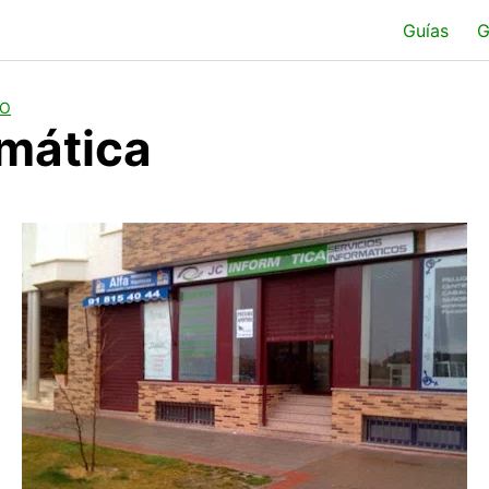
Guías
G
LO
rmática