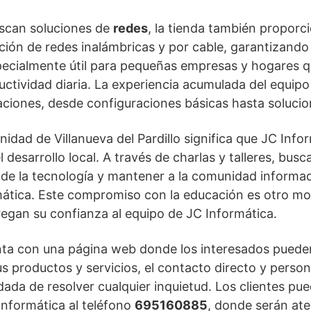
uscan soluciones de
redes
, la tienda también proporci
ción de redes inalámbricas y por cable, garantizand
specialmente útil para pequeñas empresas y hogares
ductividad diaria. La experiencia acumulada del equipo
aciones, desde configuraciones básicas hasta soluci
nidad de Villanueva del Pardillo significa que JC Inf
desarrollo local. A través de charlas y talleres, busc
o de la tecnología y mantener a la comunidad informad
ática. Este compromiso con la educación es otro mot
egan su confianza al equipo de JC Informática.
uenta con una página web donde los interesados pued
s productos y servicios, el contacto directo y person
da de resolver cualquier inquietud. Los clientes p
Informática al teléfono
695160885
, donde serán ate