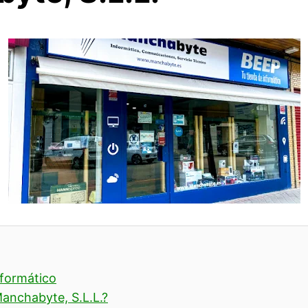
nformático
anchabyte, S.L.L.?