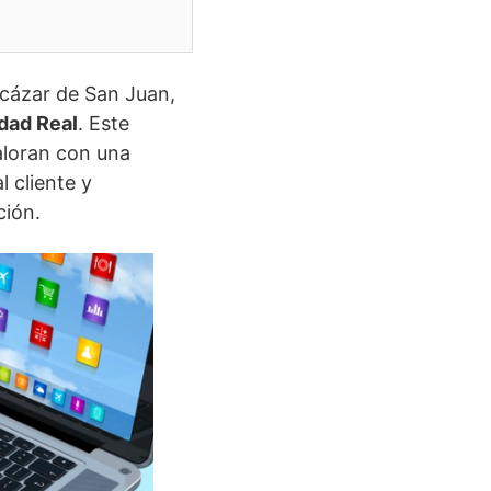
cázar de San Juan,
udad Real
. Este
aloran con una
l cliente y
ción.