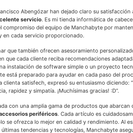
ancisco Abengózar han dejado claro su satisfacción a
celente servicio
. Es mi tienda informática de cabecer
 el compromiso del equipo de Manchabyte por manten
y en cada servicio proporcionado.
nar que también ofrecen asesoramiento personalizado
ten que cada cliente reciba recomendaciones adaptad
una instalación de software simple o un proyecto tec
e está preparado para ayudar en cada paso del pro
a clienta satisfech, expresó su entusiasmo diciendo: 
ncia, rapidez y simpatía. ¡Muchísimas gracias! :D”.
pada con una amplia gama de productos que abarcan
accesorios periféricos
. Cada artículo es cuidadosa
lo se ofrezca lo mejor en calidad y rendimiento. Al e
s últimas tendencias y tecnologías, Manchabyte asegu