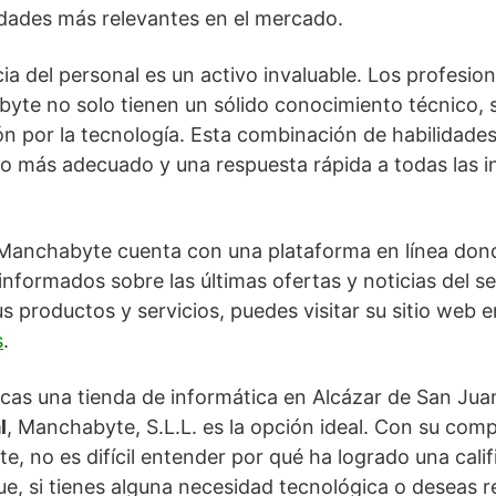
dades más relevantes en el mercado.
ia del personal es un activo invaluable. Los profes
yte no solo tienen un sólido conocimiento técnico, 
n por la tecnología. Esta combinación de habilidade
io más adecuado y una respuesta rápida a todas las i
, Manchabyte cuenta con una plataforma en línea dond
formados sobre las últimas ofertas y noticias del s
s productos y servicios, puedes visitar su sitio web e
s
.
scas una tienda de informática en Alcázar de San Jua
l
, Manchabyte, S.L.L. es la opción ideal. Con su com
nte, no es difícil entender por qué ha logrado una cali
ue, si tienes alguna necesidad tecnológica o deseas r