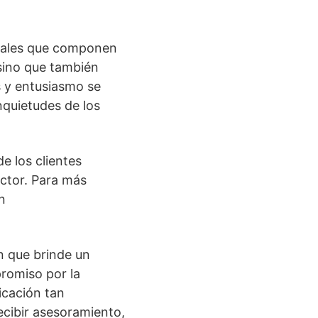
ionales que componen
sino que también
s y entusiasmo se
nquietudes de los
e los clientes
ector. Para más
n
n que brinde un
promiso por la
ficación tan
ecibir asesoramiento,