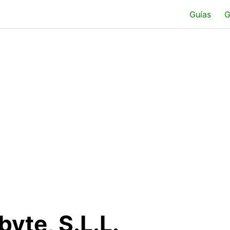
Guías
G
yte, S.L.L.