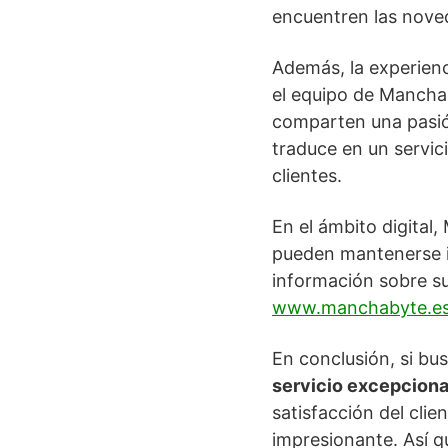
encuentren las nove
Además, la experienc
el equipo de Manchab
comparten una pasió
traduce en un servic
clientes.
En el ámbito digital
pueden mantenerse in
información sobre su
www.manchabyte.e
En conclusión, si bu
servicio excepciona
satisfacción del clie
impresionante. Así q