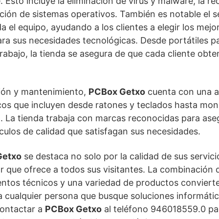
 Esto incluye la eliminación de virus y malware, la r
ación de sistemas operativos. También es notable el s
a el equipo, ayudando a los clientes a elegir los mej
ra sus necesidades tecnológicas. Desde portátiles p
trabajo, la tienda se asegura de que cada cliente obte
ción y mantenimiento,
PCBox Getxo
cuenta con una a
os que incluyen desde ratones y teclados hasta moni
. La tienda trabaja con marcas reconocidas para aseg
culos de calidad que satisfagan sus necesidades.
Getxo
se destaca no solo por la calidad de sus servici
 que ofrece a todos sus visitantes. La combinación 
ntos técnicos y una variedad de productos convierte
a cualquier persona que busque soluciones informática
contactar a
PCBox Getxo
al teléfono 946018559.0 par