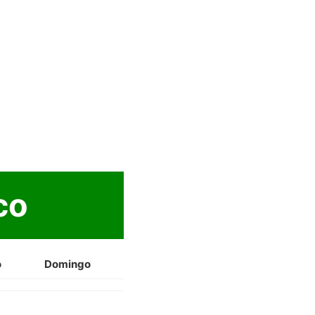
co
o
Domingo