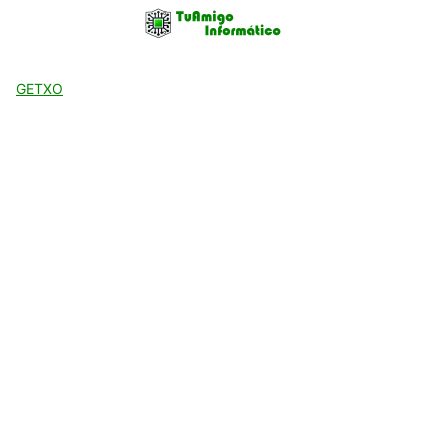
Skip
to
content
GETXO