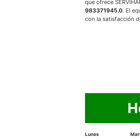
que ofrece SERVIHA
983371945.0
. El e
con la satisfacción d
H
Lunes
Mar