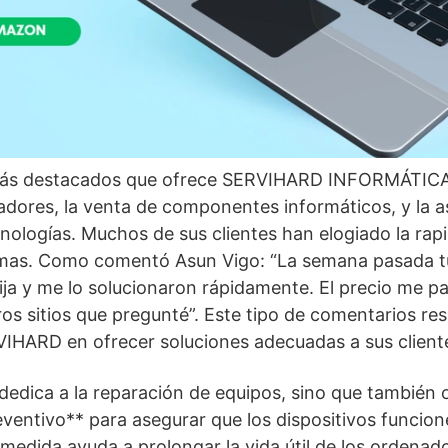
 más destacados que ofrece SERVIHARD INFORMÁTICA
dores, la venta de componentes informáticos, y la a
nologías. Muchos de sus clientes han elogiado la rap
emas. Como comentó Asun Vigo: “La semana pasada 
ija y me lo solucionaron rápidamente. El precio me 
 sitios que pregunté”. Este tipo de comentarios resal
HARD en ofrecer soluciones adecuadas a sus client
 dedica a la reparación de equipos, sino que también 
entivo** para asegurar que los dispositivos funcion
medida ayuda a prolongar la vida útil de los ordenado