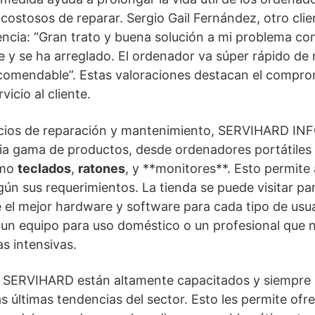
costosos de reparar. Sergio Gail Fernández, otro clie
ncia: “Gran trato y buena solución a mi problema co
ue y se ha arreglado. El ordenador va súper rápido de 
comendable”. Estas valoraciones destacan el comp
vicio al cliente.
icios de reparación y mantenimiento, SERVIHARD I
ia gama de productos, desde ordenadores portátiles
omo
teclados
,
ratones
, y **monitores**. Esto permite a
gún sus requerimientos. La tienda se puede visitar pa
el mejor hardware y software para cada tipo de usua
 un equipo para uso doméstico o un profesional que 
s intensivas.
e SERVIHARD están altamente capacitados y siempre
s últimas tendencias del sector. Esto les permite ofre