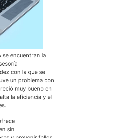
 se encuentran la
sesoría
idez con la que se
tuve un problema con
pareció muy bueno en
ta la eficiencia y el
es.
ofrece
en sin
res y prevenir fallos