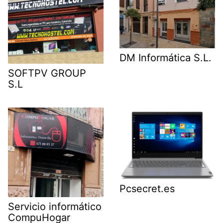
DM Informática S.L.
SOFTPV GROUP
S.L
Pcsecret.es
Servicio informático
CompuHogar